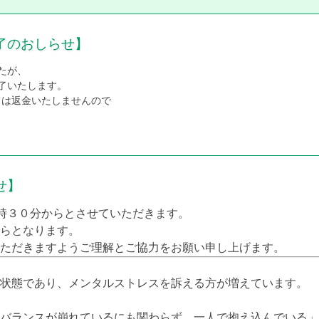
よる支払い開始のおしらせ】 2021年4月2日（金）より医療費のお支
なります。会計の際に支払い方法を申告して下さい。 ご使用いただける
MASTER・JCB・アメリカンエキスプレス・ダイナーズクラブ・ディス
了のおしらせ】
たが、
終了いたします。
いては返金いたしませんので
せ】
８時３０分からとさせていただきます。
らとなります。
ただきますようご理解とご協力をお願い申し上げます。
状態であり、メンタルストレスを訴える方が増えています。
バランスが崩れているにも関わらず、一人で抱え込んでいる」